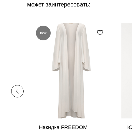
может заинтересовать:
new
со
Накидка FREEDOM
Ю