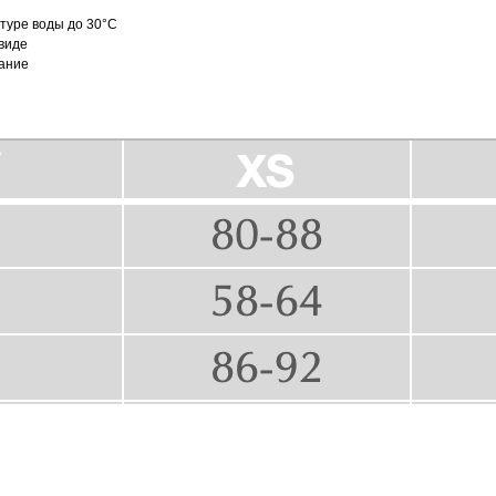
туре воды до 30°C
 виде
вание