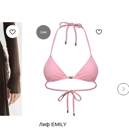
new
n
Лиф EMILY
С