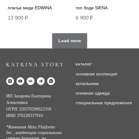
платье миди EDWINA
топ боди SIENA
13 900
₽
6 900
₽
Load more
КАТАЛОГ
основная коллекция
купальники
пляжная
одежда
ИП Захарова Екатерина
Алексеевна
специальные предложения
ОГРН 320370200022310
ИНН 370228337910
*Компания Meta Platforms
Inc., владеющая социальными
сетями Instagram, по