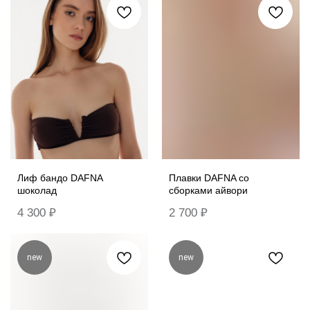
Лиф бандо DAFNA
Плавки DAFNA со
шоколад
сборками айвори
4 300
₽
2 700
₽
new
new