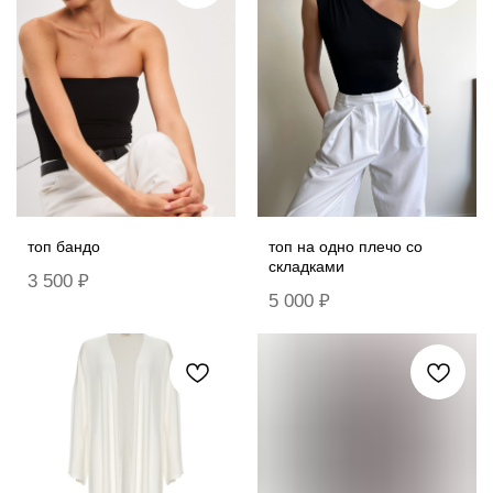
топ бандо
топ на одно плечо со
складками
3 500
₽
5 000
₽