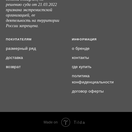
решению суда от 21.03.2022
признана экстремистской
организацией, ее
деятельность на территории
России запрещена.
ПОКУПАТЕЛЯМ
ИНФОРМАЦИЯ
размерный ряд
о бренде
доставка
контакты
возврат
где купить
политика
конфиденциальности
договор оферты
Tilda
Made on