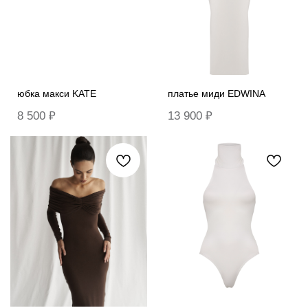
юбка макси KATE
платье миди EDWINA
8 500
₽
13 900
₽