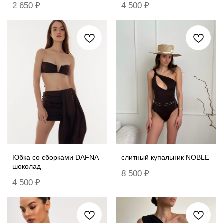
2 650
₽
4 500
₽
Юбка со сборками DAFNA
слитный купальник NOBLE
шоколад
8 500
₽
4 500
₽