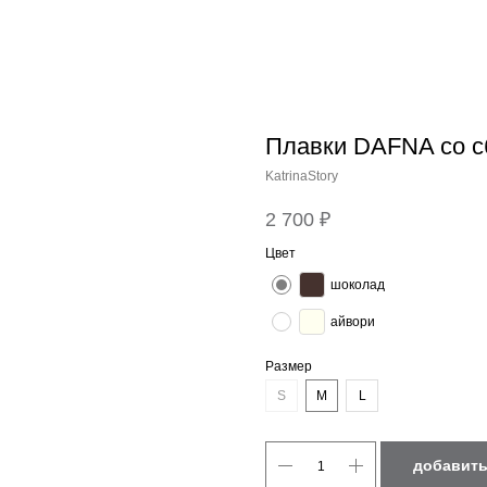
Плавки DAFNA со с
KatrinaStory
2 700
₽
Цвет
шоколад
айвори
Размер
S
M
L
добавить