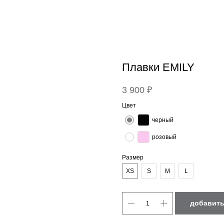
Плавки EMILY
3 900
₽
Цвет
черный
розовый
Размер
XS
S
M
L
добавить