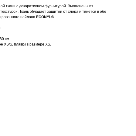
ной ткани с декоративном фурнитурой. Выполнены из
текстурой. Ткань обладает защитой от хлора и тянется в обе
рированного нейлона
ECONYL®
.
н
80 см.
е XS/S, плавки в размере XS.