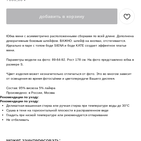
добавить в корзину
Юбка мини с асимметрично расположенными сборками по всей длине. Дополнена
декоративным боковым шлейфом. ВАЖНО: шлейф на кнопках, отстегивается.
Идеально в паре с топом боди SIENA и боди KATE создает эффектное платье
мини.
Параметры модели на фото: 89-64-92. Рост 178 см. На фото представлено юбка в
размере S.
*Цвет изделия может незначительно отличаться от фото. Это во многом зависит
от освещения во время фотосъёмки и цветопередачи Вашего дисплея.
Состав: 95% вискоза 5% лайкра
Произведено: в России, Москва
Рекомендации по уходу:
Рекомендации по уходу:
Деликатная машинная стирка или ручная стирка при температуре воды до 30°C
Сушка в тени на горизонтальной плоскости в расправленном виде
Гладить при низкой температуре или рекомендуется отпаривание
Не отбеливать
может заинтересовать: