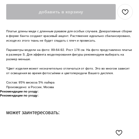
добавить в корзину
Платье длины миди с длинным рукавом для особых случаев. Декоративные сборки
в форме банта создают красивый акцент. Растяжение идеально сбалансировано,
исходя из этого ткань не будет спадать с плеч и провисать.
Параметры модели на фото: 89-64-92. Рост 178 см. На фото представлено платье
в размере S. Для эффекта моделирования фигуры рекомендуем выбирать на
размер меньше.
*Цвет изделия может незначительно отличаться от фото. Это во многом зависит
от освещения во время фотосъёмки и цветопередачи Вашего дисплея.
Состав: 95% вискоза 5% лайкра
Произведено: в России, Москва
Рекомендации по уходу:
Рекомендации по уходу:
может заинтересовать: