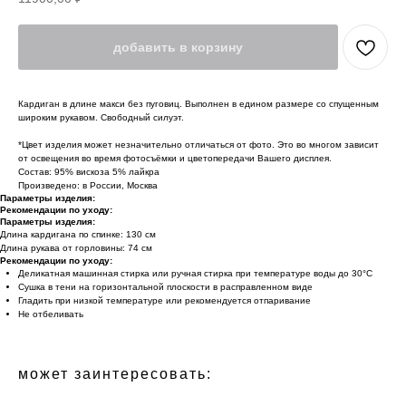
добавить в корзину
Кардиган в длине макси без пуговиц. Выполнен в едином размере со спущенным
широким рукавом. Свободный силуэт.
*Цвет изделия может незначительно отличаться от фото. Это во многом зависит
от освещения во время фотосъёмки и цветопередачи Вашего дисплея.
Состав: 95% вискоза 5% лайкра
Произведено: в России, Москва
Параметры изделия:
Рекомендации по уходу:
Параметры изделия:
Длина кардигана по спинке: 130 см
Длина рукава от горловины: 74 см
Рекомендации по уходу:
Деликатная машинная стирка или ручная стирка при температуре воды до 30°C
Сушка в тени на горизонтальной плоскости в расправленном виде
Гладить при низкой температуре или рекомендуется отпаривание
Не отбеливать
может заинтересовать: