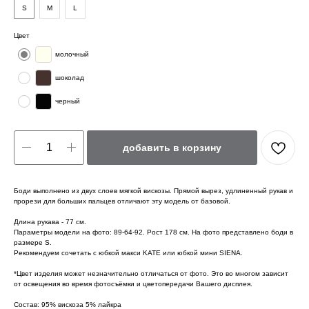
S
M
L
Цвет
молочный
шоколад
черный
добавить в корзину
Боди выполнено из двух слоев мягкой вискозы. Прямой вырез, удлиненный рукав и
прорези для больших пальцев отличают эту модель от базовой.
Длина рукава - 77 см.
Параметры модели на фото: 89-64-92. Рост 178 см. На фото представлено боди в
размере S.
Рекомендуем сочетать с юбкой макси KATE или юбкой мини SIENA.
*Цвет изделия может незначительно отличаться от фото. Это во многом зависит
от освещения во время фотосъёмки и цветопередачи Вашего дисплея.
Состав: 95% вискоза 5% лайкра