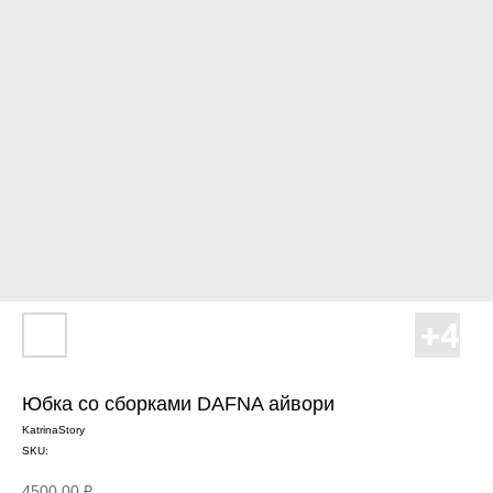
Юбка со сборками DAFNA айвори
KatrinaStory
SKU:
4500,00
₽